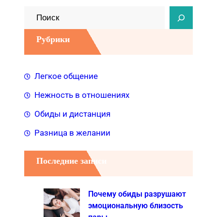
П
о
Рубрики
и
с
к
Легкое общение
Нежность в отношениях
Обиды и дистанция
Разница в желании
Последние записи
Почему обиды разрушают
эмоциональную близость