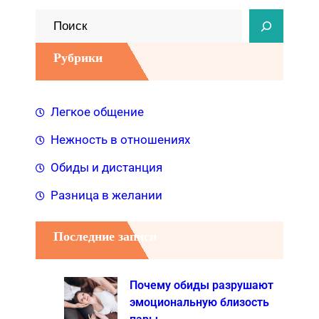
П
о
Рубрики
и
с
к
Легкое общение
Нежность в отношениях
Обиды и дистанция
Разница в желании
Последние записи
Почему обиды разрушают
эмоциональную близость